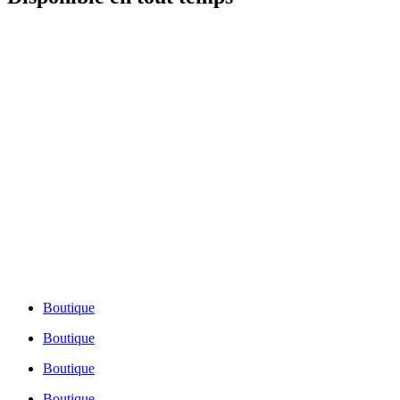
Montréal:
514-721-2525
Québec:
418-688-0505
Numéro sans frais:
1-855-491-2121
Montréal:
514-721-2525
Québec:
418-688-0505
Numéro sans frais:
1-855-491-2121
Boutique
Boutique
Boutique
Boutique