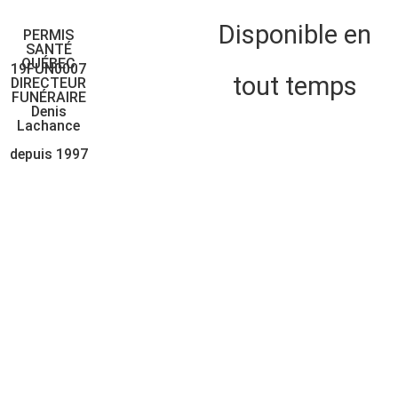
Disponible en
PERMIS
SANTÉ
QUÉBEC
19FUN0007
tout temps
DIRECTEUR
FUNÉRAIRE
Denis
Montréal:
Lachance
depuis 1997
514-721-
2525
Québec:
418-688-
0505
Numéro sans
frais: