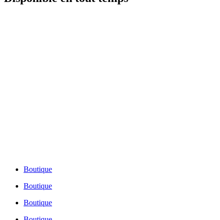
Montréal:
514-721-2525
Québec:
418-688-0505
Numéro sans frais:
1-855-491-2121
Montréal:
514-721-2525
Québec:
418-688-0505
Numéro sans frais:
1-855-491-2121
Boutique
Boutique
Boutique
Boutique