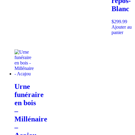
repos-
Blanc
$
299.99
Ajouter au
panier
Urne
funéraire
en bois
–
Millénaire
–