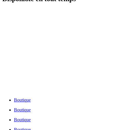
Montréal:
514-721-2525
Québec:
418-688-0505
Numéro sans frais:
1-855-491-2121
Montréal:
514-721-2525
Québec:
418-688-0505
Numéro sans frais:
1-855-491-2121
Boutique
Boutique
Boutique
Boutique