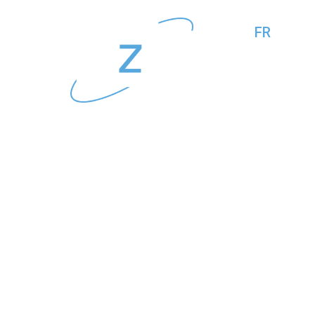
FR
EN
Numé