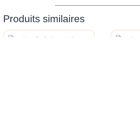
Produits similaires
Urne Funéraire En Bois –
Urne F
Sagesse – Acajou
Élé
$
299.99