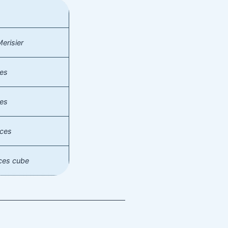
erisier
ces
ces
uces
ces cube