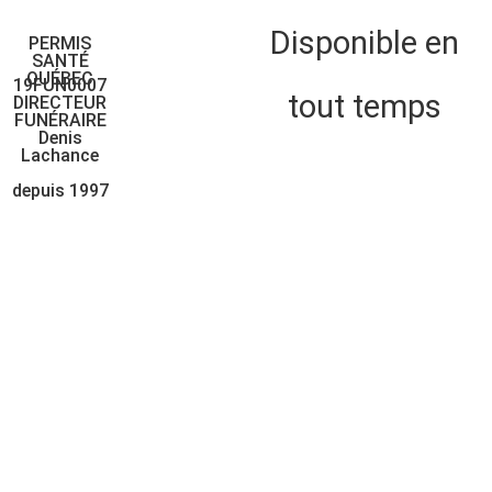
Disponible en
PERMIS
SANTÉ
QUÉBEC
19FUN0007
tout temps
DIRECTEUR
FUNÉRAIRE
Denis
Montréal:
Lachance
depuis 1997
514-721-
2525
Québec:
418-688-
0505
Numéro sans
frais: