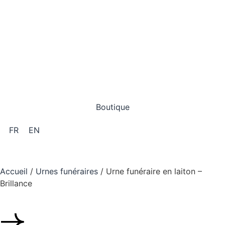
Québec:
418-688-0505
Numéro sans frais:
1-855-491-2121
Boutique
FR
EN
Accueil
/
Urnes funéraires
/ Urne funéraire en laiton –
Brillance